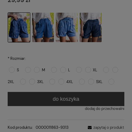
*
Rozmiar:
S
M
L
XL
2XL
3XL
4XL
5XL
do koszyka
dodaj do przechowalni
Kod produktu:
0000011863-9313
zapytaj o produkt