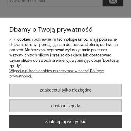
Dbamy o Twoją prywatność
Pliki cookies i pokrewne im technologie umożliwiają poprawne
Pomoc
działanie strony i pomagają nam dostosować ofertę do Twoich
potrzeb. Możesz zaakceptować wykorzystanie przez nas
wszystkich tych plików i przejść do sklepu lub dostosować
Moje konto
użycie plików do swoich preferencji, wybierając opcję "Dostosuj
zgody".
Informacje
Więcej o plikach cookies przeczytasz w naszej Polityce
prywatności.
2026 © mabaje
zaakceptuj tylko niezbędne
Sklep internetowy Shoper Premium
dostosuj zgody
Mabaje
| ul. Balicka 100, 30-149 Kraków, woj. małopolskie | E-mail:
zaakceptuj wszystkie
kontakt@mabaje.pl
Tel.:
534736451
| NIP: 6772370993 REGON:
122658200