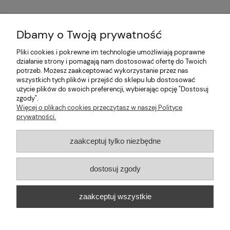
Dbamy o Twoją prywatność
Pliki cookies i pokrewne im technologie umożliwiają poprawne
Pomoc
działanie strony i pomagają nam dostosować ofertę do Twoich
potrzeb. Możesz zaakceptować wykorzystanie przez nas
wszystkich tych plików i przejść do sklepu lub dostosować
Moje konto
użycie plików do swoich preferencji, wybierając opcję "Dostosuj
zgody".
Informacje
Więcej o plikach cookies przeczytasz w naszej Polityce
prywatności.
2026 © mabaje
zaakceptuj tylko niezbędne
Sklep internetowy Shoper Premium
dostosuj zgody
Mabaje
| ul. Balicka 100, 30-149 Kraków, woj. małopolskie | E-mail:
zaakceptuj wszystkie
kontakt@mabaje.pl
Tel.:
534736451
| NIP: 6772370993 REGON:
122658200