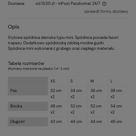
Dostawa:
od 13,50 zł
- InPost Paczkomat 24/7
sprawdź formy dostawy
Opis
Stylowa spódnica damska typu mini. Spódnica posiada fason
trapezu. Dodatkowo spódniczkę zdobią modne guziki.
Spódnica mini wykonana z grubego oraz ciepłego materiału.
Tabela rozmiarów
Wymiary mierzone na płasko (+/- 2 cm)
XS
S
M
L
Pas
32 cm
34 cm
36 cm
38 cm
x2
x2
x2
x2
Biodra
48 cm
52 cm
52 cm
54 cm
x2
x2
x2
x2
Długość
43 cm
44 cm
44 cm
46 cm