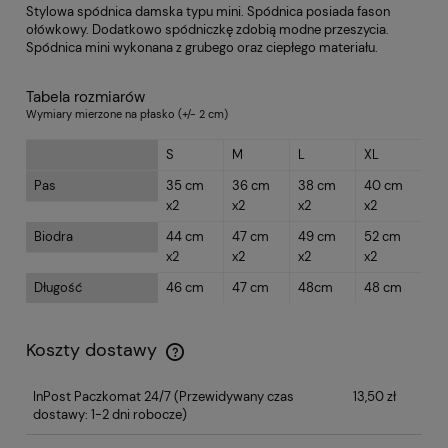
Stylowa spódnica damska typu mini. Spódnica posiada fason
ołówkowy. Dodatkowo spódniczkę zdobią modne przeszycia.
Spódnica mini wykonana z grubego oraz ciepłego materiału.
Tabela rozmiarów
Wymiary mierzone na płasko (+/- 2 cm)
S
M
L
XL
Pas
35 cm
36 cm
38 cm
40 cm
x2
x2
x2
x2
Biodra
44 cm
47 cm
49 cm
52 cm
x2
x2
x2
x2
Długość
46 cm
47 cm
48cm
48 cm
Koszty dostawy
InPost Paczkomat 24/7
(Przewidywany czas
13,50 zł
dostawy: 1-2 dni robocze)