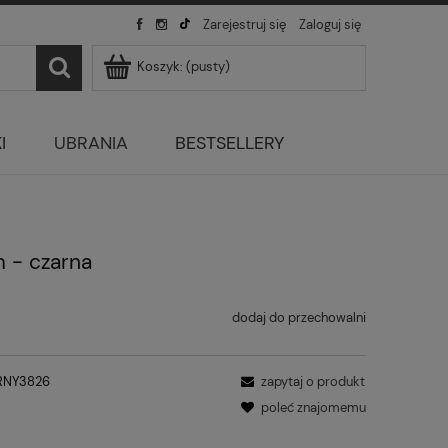
Zarejestruj się
Zaloguj się
Koszyk:
(pusty)
I
UBRANIA
BESTSELLERY
m - czarna
dodaj do przechowalni
RNY3826
zapytaj o produkt
poleć znajomemu