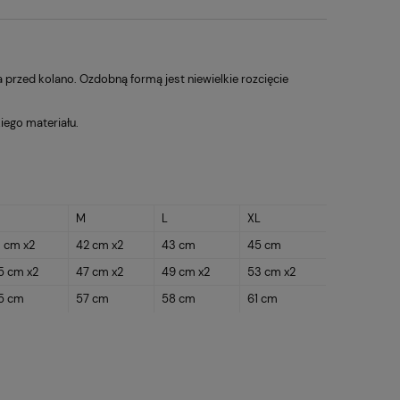
rzed kolano. Ozdobną formą jest niewielkie rozcięcie
iego materiału.
M
L
XL
1 cm x2
42 cm x2
43 cm
45 cm
5 cm x2
47 cm x2
49 cm x2
53 cm x2
5 cm
57 cm
58 cm
61 cm