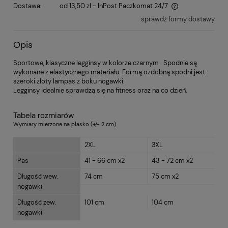
Dostawa:
od 13,50 zł
- InPost Paczkomat 24/7
sprawdź formy dostawy
Opis
Sportowe, klasyczne legginsy w kolorze czarnym . Spodnie są
wykonane z elastycznego materiału. Formą ozdobną spodni jest
szeroki złoty lampas z boku nogawki.
Legginsy idealnie sprawdzą się na fitness oraz na co dzień.
Tabela rozmiarów
Wymiary mierzone na płasko (+/- 2 cm)
2XL
3XL
Pas
41 - 66 cm x2
43 - 72 cm x2
Długość wew.
74 cm
75 cm x2
nogawki
Długość zew.
101 cm
104 cm
nogawki