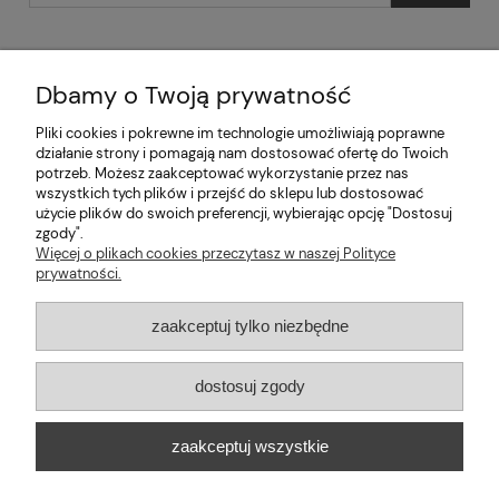
Dbamy o Twoją prywatność
Pliki cookies i pokrewne im technologie umożliwiają poprawne
Pomoc
działanie strony i pomagają nam dostosować ofertę do Twoich
potrzeb. Możesz zaakceptować wykorzystanie przez nas
wszystkich tych plików i przejść do sklepu lub dostosować
Moje konto
użycie plików do swoich preferencji, wybierając opcję "Dostosuj
zgody".
Informacje
Więcej o plikach cookies przeczytasz w naszej Polityce
prywatności.
2026 © mabaje
zaakceptuj tylko niezbędne
Sklep internetowy Shoper Premium
dostosuj zgody
Mabaje
| ul. Balicka 100, 30-149 Kraków, woj. małopolskie | E-mail:
zaakceptuj wszystkie
kontakt@mabaje.pl
Tel.:
534736451
| NIP: 6772370993 REGON:
122658200