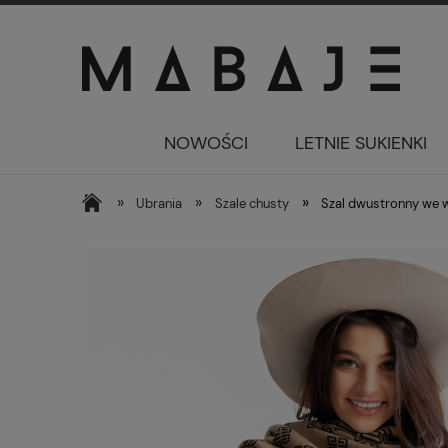
NOWOŚCI
LETNIE SUKIENKI
»
»
»
Ubrania
Szale chusty
Szal dwustronny we 