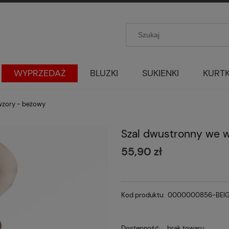
WYPRZEDAŻ
BLUZKI
SUKIENKI
KURTK
wzory - beżowy
Szal dwustronny we 
55,90 zł
Kod produktu:
0000000856-BEI
Dostępność:
brak towaru