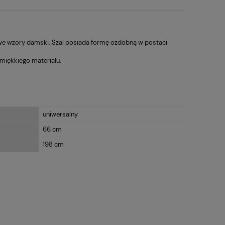
we wzory damski. Szal posiada formę ozdobną w postaci
 miękkiego materiału.
uniwersalny
66 cm
198 cm