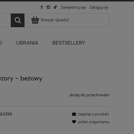
Zarejestruj się
Zaloguj się
Koszyk:
(pusty)
I
UBRANIA
BESTSELLERY
wzory - beżowy
dodaj do przechowalni
GE4299
zapytaj o produkt
poleć znajomemu