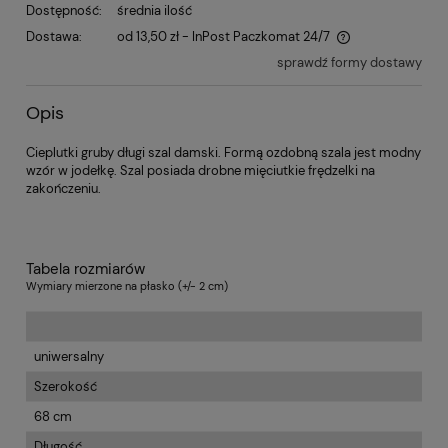
Dostępność:
średnia ilość
Dostawa:
od 13,50 zł
- InPost Paczkomat 24/7
sprawdź formy dostawy
Opis
Cieplutki gruby długi szal damski. Formą ozdobną szala jest modny
wzór w jodełkę. Szal posiada drobne mięciutkie frędzelki na
zakończeniu.
Tabela rozmiarów
Wymiary mierzone na płasko (+/- 2 cm)
uniwersalny
Szerokość
68 cm
Długość