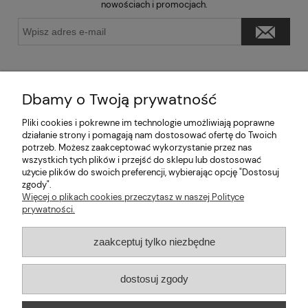
nowościach i promocjach.
Dbamy o Twoją prywatność
Pliki cookies i pokrewne im technologie umożliwiają poprawne
Pomoc
działanie strony i pomagają nam dostosować ofertę do Twoich
potrzeb. Możesz zaakceptować wykorzystanie przez nas
wszystkich tych plików i przejść do sklepu lub dostosować
Moje konto
użycie plików do swoich preferencji, wybierając opcję "Dostosuj
zgody".
Informacje
Więcej o plikach cookies przeczytasz w naszej Polityce
prywatności.
2026 © mabaje
zaakceptuj tylko niezbędne
Sklep internetowy Shoper Premium
dostosuj zgody
Mabaje
| ul. Balicka 100, 30-149 Kraków, woj. małopolskie | E-mail: