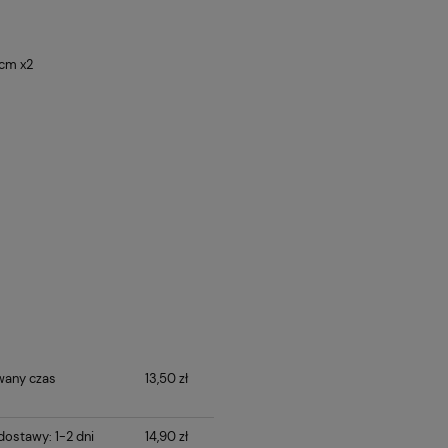
cm x2
wany czas
13,50 zł
ostawy: 1-2 dni
14,90 zł