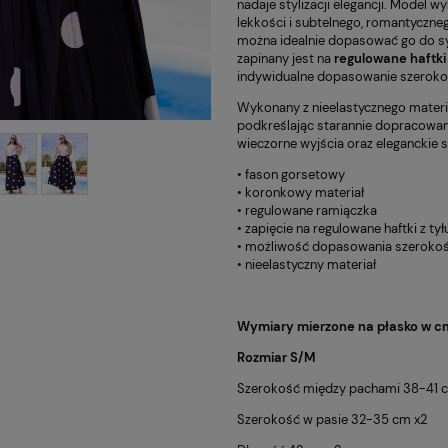
nadaje stylizacji elegancji. Model w
lekkości i subtelnego, romantyczne
można idealnie dopasować go do sy
zapinany jest na
regulowane haftki
indywidualne dopasowanie szerokoś
Wykonany z nieelastycznego materia
podkreślając starannie dopracowany
wieczorne wyjścia oraz eleganckie s
• fason gorsetowy
• koronkowy materiał
• regulowane ramiączka
• zapięcie na regulowane haftki z tył
• możliwość dopasowania szerokoś
• nieelastyczny materiał
Wymiary mierzone na płasko w cm
Rozmiar S/M
Szerokość między pachami 38-41 
Szerokość w pasie 32-35 cm x2