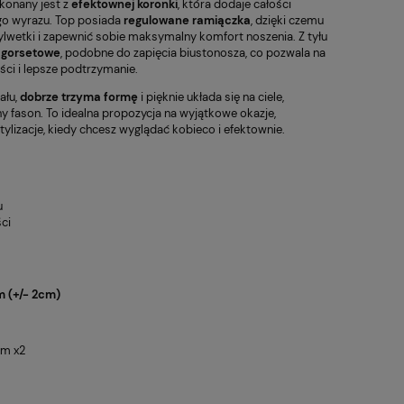
ykonany jest z
efektownej koronki
, która dodaje całości
go wyrazu. Top posiada
regulowane ramiączka
, dzięki czemu
lwetki i zapewnić sobie maksymalny komfort noszenia. Z tyłu
 gorsetowe
, podobne do zapięcia biustonosza, co pozwala na
ci i lepsze podtrzymanie.
łu,
dobrze trzyma formę
i pięknie układa się na ciele,
 fason. To idealna propozycja na wyjątkowe okazje,
tylizacje, kiedy chcesz wyglądać kobieco i efektownie.
u
ci
 (+/- 2cm)
cm x2