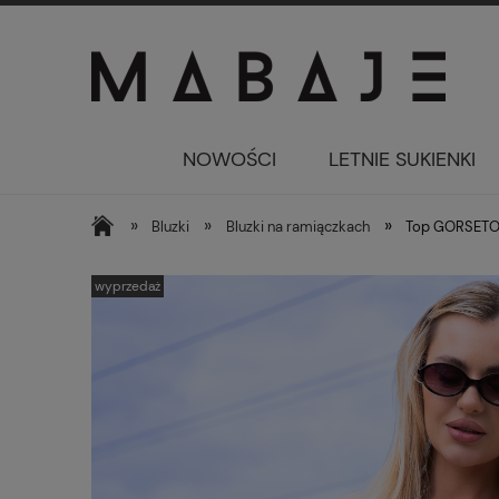
NOWOŚCI
LETNIE SUKIENKI
»
»
»
Bluzki
Bluzki na ramiączkach
Top GORSETO
wyprzedaż