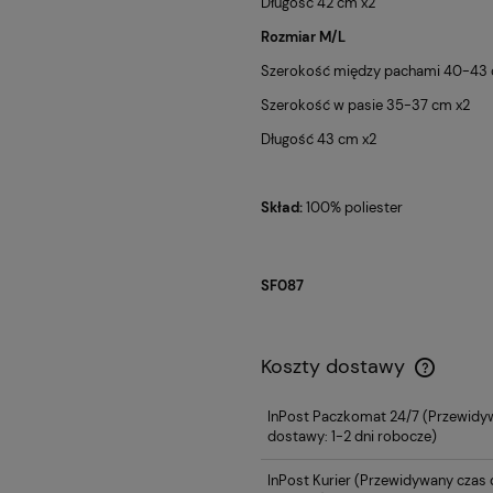
Długość 42 cm x2
Rozmiar M/L
Szerokość między pachami 40-43 
Szerokość w pasie 35-37 cm x2
Długość 43 cm x2
Skład:
100% poliester
SF087
Koszty dostawy
InPost Paczkomat 24/7
(Przewidy
dostawy: 1-2 dni robocze)
InPost Kurier
(Przewidywany czas d