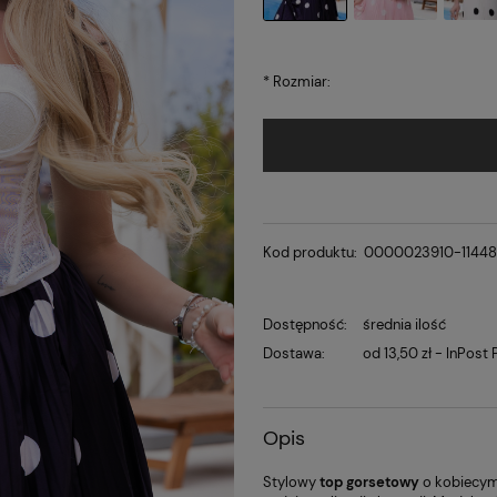
*
Rozmiar:
Kod produktu:
0000023910-1144
Dostępność:
średnia ilość
Dostawa:
od 13,50 zł
- InPost
Opis
Stylowy
top gorsetowy
o kobiecym,