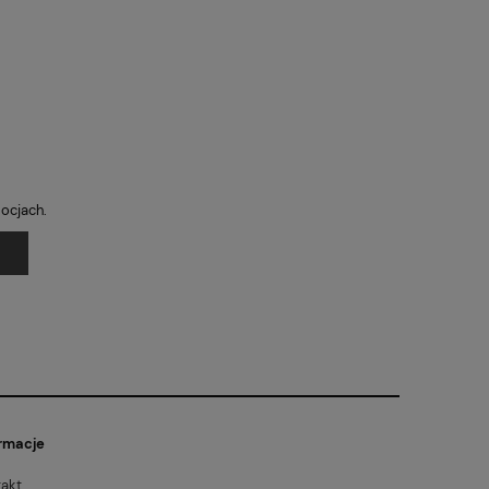
mocjach.
rmacje
akt