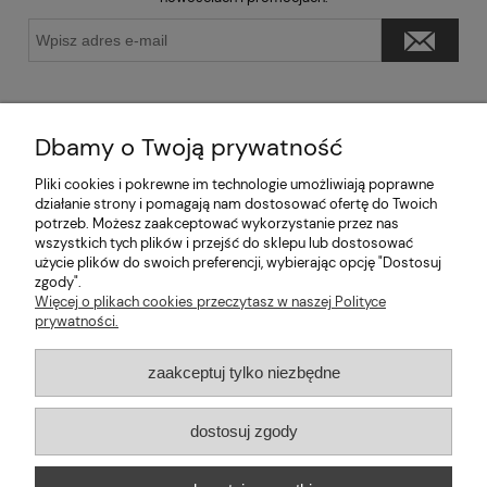
Dbamy o Twoją prywatność
Pliki cookies i pokrewne im technologie umożliwiają poprawne
Pomoc
działanie strony i pomagają nam dostosować ofertę do Twoich
potrzeb. Możesz zaakceptować wykorzystanie przez nas
wszystkich tych plików i przejść do sklepu lub dostosować
Moje konto
użycie plików do swoich preferencji, wybierając opcję "Dostosuj
zgody".
Informacje
Więcej o plikach cookies przeczytasz w naszej Polityce
prywatności.
2026 © mabaje
zaakceptuj tylko niezbędne
Sklep internetowy Shoper Premium
dostosuj zgody
Mabaje
| ul. Balicka 100, 30-149 Kraków, woj. małopolskie | E-mail: