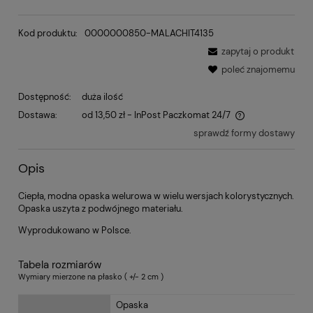
Kod produktu:
0000000850-MALACHIT4135
zapytaj o produkt
poleć znajomemu
Dostępność:
duża ilość
Dostawa:
od 13,50 zł
- InPost Paczkomat 24/7
sprawdź formy dostawy
Opis
Ciepła, modna opaska welurowa w wielu wersjach kolorystycznych.
Opaska uszyta z podwójnego materiału.
Wyprodukowano w Polsce.
Tabela rozmiarów
Wymiary mierzone na płasko ( +/- 2 cm )
Opaska