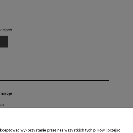
mocjach.
rmacje
akt
lamin sklepu
tyka prywatności
akt
kceptować wykorzystanie przez nas wszystkich tych plików i przejść