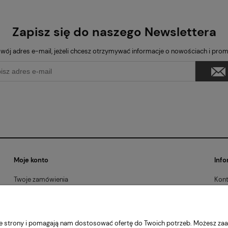
Zapisz się do naszego Newslettera
wój adres e-mail, jeżeli chcesz otrzymywać informacje o nowościach i pro
Moje konto
Info
Twoje zamówienia
Kont
Ustawienia konta
Regu
Przechowalnia
Poli
Kont
nie strony i pomagają nam dostosować ofertę do Twoich potrzeb. Możesz zaa