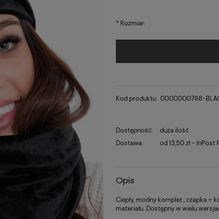
*
Rozmiar:
Kod produktu:
0000000768-BLA
Dostępność:
duża ilość
Dostawa:
od 13,50 zł
- InPost
Opis
Ciepły, modny komplet , czapka + 
materiału. Dostępny w wielu wersja