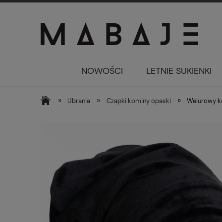
NOWOŚCI
LETNIE SUKIENKI
»
»
»
Ubrania
Czapki kominy opaski
Welurowy k