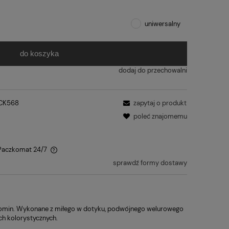
uniwersalny
do koszyka
dodaj do przechowalni
CK568
zapytaj o produkt
poleć znajomemu
 Paczkomat 24/7
sprawdź formy dostawy
komin. Wykonane z miłego w dotyku, podwójnego welurowego
ch kolorystycznych.