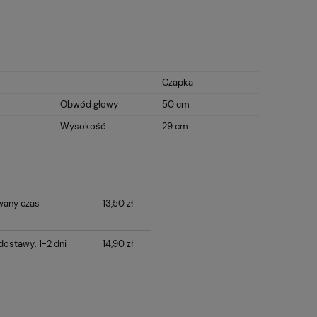
Czapka
Obwód głowy
50 cm
Wysokość
29 cm
wany czas
13,50 zł
ostawy: 1-2 dni
14,90 zł