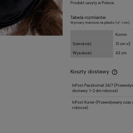
Produkt uszyty w Polsce.
Tabela rozmiarów
Wymiary mierzone na płasko (+/- 1 cm)
Komin
Szerokość
31 cm x2
Wysokość
43 cm
Koszty dostawy
InPost Paczkomat 24/7
(Przewidy
dostawy: 1-2 dni robocze)
InPost Kurier
(Przewidywany czas d
robocze)