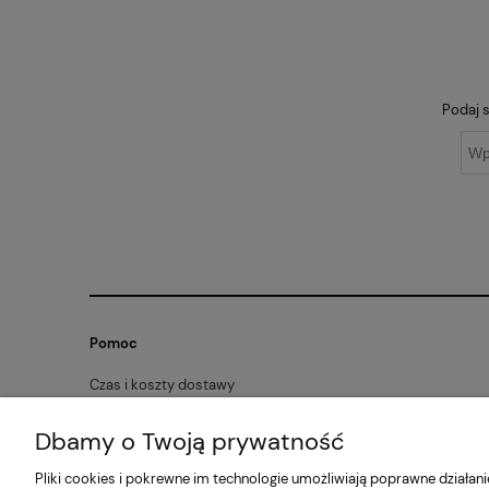
Podaj s
Pomoc
Czas i koszty dostawy
Zwroty i reklamacje
Dbamy o Twoją prywatność
Formy płatności
Pliki cookies i pokrewne im technologie umożliwiają poprawne działa