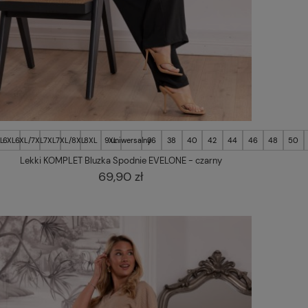
L
6XL
6XL/7XL
7XL
7XL/8XL
8XL
9XL
uniwersalny
36
38
40
42
44
46
48
50
Lekki KOMPLET Bluzka Spodnie EVELONE - czarny
69,90 zł