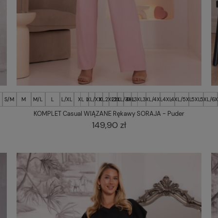
S/M
M
M/L
L
L/XL
XL
L
XL/XXL
XL
2XL
2XL
2XL/3XL
4XL
3XL
3XL/4XL
4XL
4XL/5XL
5XL
5XL/6X
KOMPLET Casual WIĄZANE Rękawy SORAJA - Puder
149,90 zł