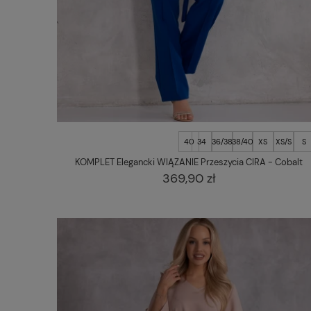
40
34
36/38
38/40
XS
XS/S
S
KOMPLET Elegancki WIĄZANIE Przeszycia CIRA - Cobalt
369,90 zł