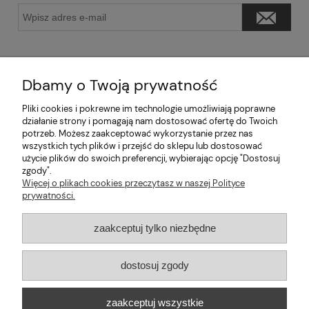
Dbamy o Twoją prywatność
Pliki cookies i pokrewne im technologie umożliwiają poprawne
Pomoc
działanie strony i pomagają nam dostosować ofertę do Twoich
potrzeb. Możesz zaakceptować wykorzystanie przez nas
wszystkich tych plików i przejść do sklepu lub dostosować
Moje konto
użycie plików do swoich preferencji, wybierając opcję "Dostosuj
zgody".
Informacje
Więcej o plikach cookies przeczytasz w naszej Polityce
prywatności.
2026 © mabaje
zaakceptuj tylko niezbędne
Sklep internetowy Shoper Premium
dostosuj zgody
Mabaje
| ul. Balicka 100, 30-149 Kraków, woj. małopolskie | E-mail:
zaakceptuj wszystkie
kontakt@mabaje.pl
Tel.:
534736451
| NIP: 6772370993 REGON: